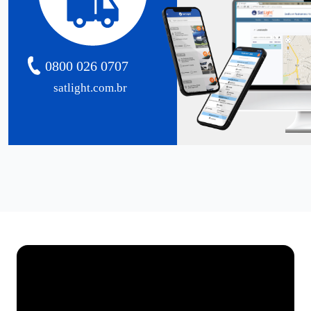
0800 026 0707
satlight.com.br