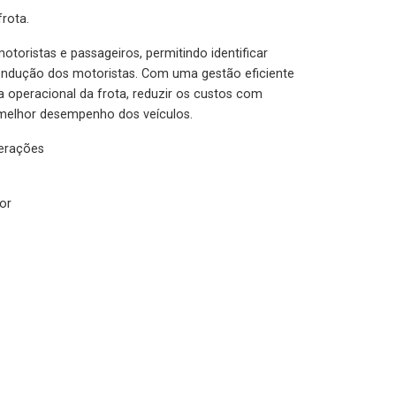
rota.
otoristas e passageiros, permitindo identificar
condução dos motoristas. Com uma gestão eficiente
ia operacional da frota, reduzir os custos com
melhor desempenho dos veículos.
lerações
or