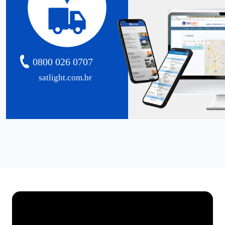
0800 026 0707
satlight.com.br