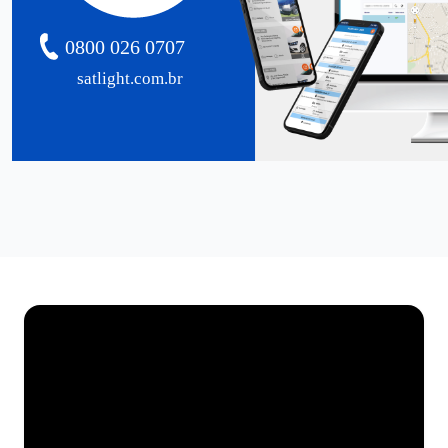
0800 026 0707
satlight.com.br