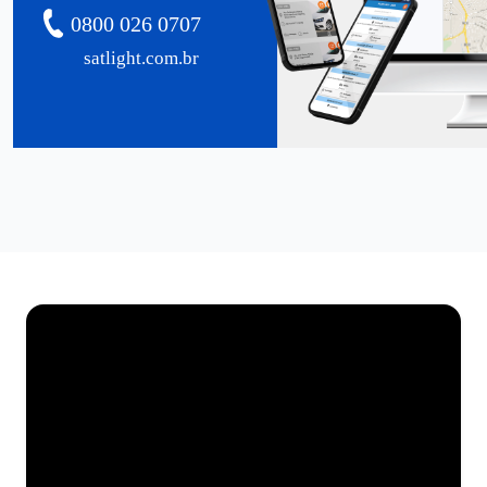
0800 026 0707
satlight.com.br