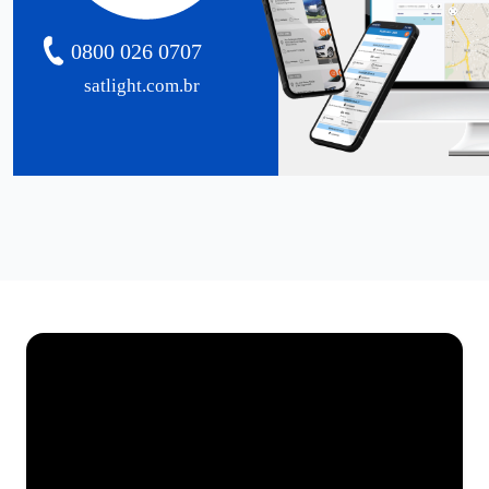
0800 026 0707
satlight.com.br