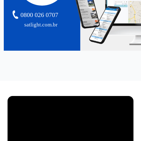
0800 026 0707
satlight.com.br