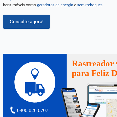
bens-móveis como
geradores de energia
e
semirreboques
.
Consulte agora!
Rastreador 
para Feliz 
0800 026 0707