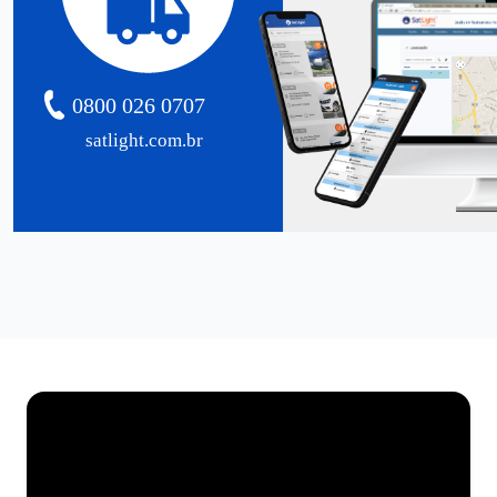
0800 026 0707
satlight.com.br