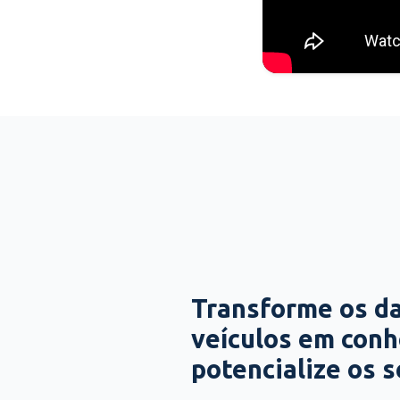
Transforme os d
veículos em con
potencialize os 