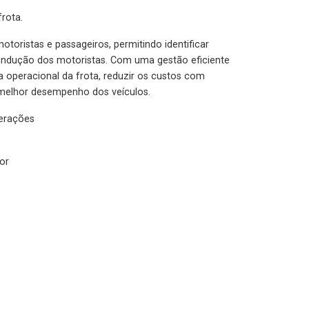
rota.
otoristas e passageiros, permitindo identificar
condução dos motoristas. Com uma gestão eficiente
ia operacional da frota, reduzir os custos com
melhor desempenho dos veículos.
lerações
or