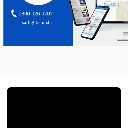
0800 026 0707
satlight.com.br