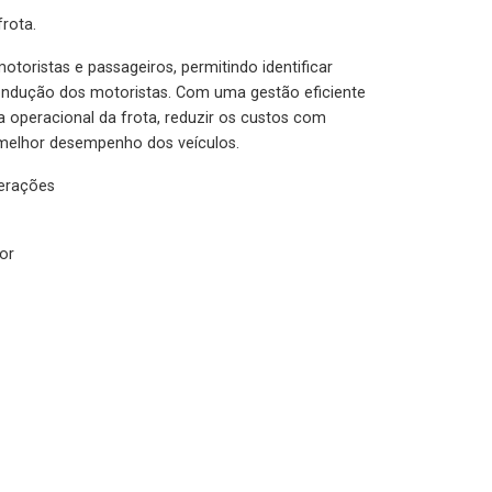
rota.
otoristas e passageiros, permitindo identificar
condução dos motoristas. Com uma gestão eficiente
ia operacional da frota, reduzir os custos com
melhor desempenho dos veículos.
lerações
or