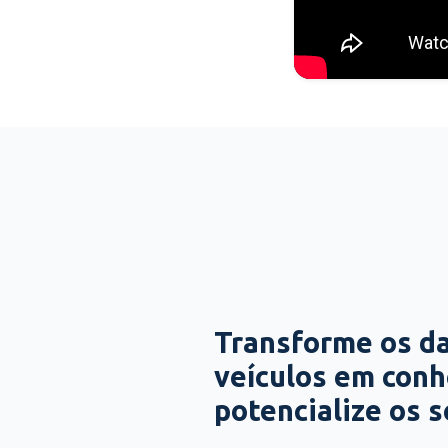
Transforme os d
veículos em con
potencialize os 