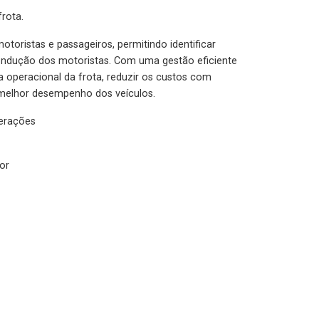
rota.
otoristas e passageiros, permitindo identificar
condução dos motoristas. Com uma gestão eficiente
ia operacional da frota, reduzir os custos com
melhor desempenho dos veículos.
lerações
or