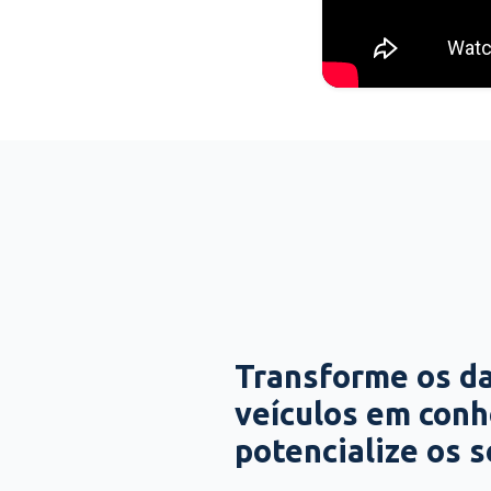
Transforme os d
veículos em con
potencialize os 