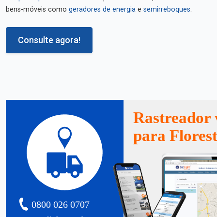
bens-móveis como
geradores de energia
e
semirreboques
.
Consulte agora!
Rastreador 
para Flores
0800 026 0707