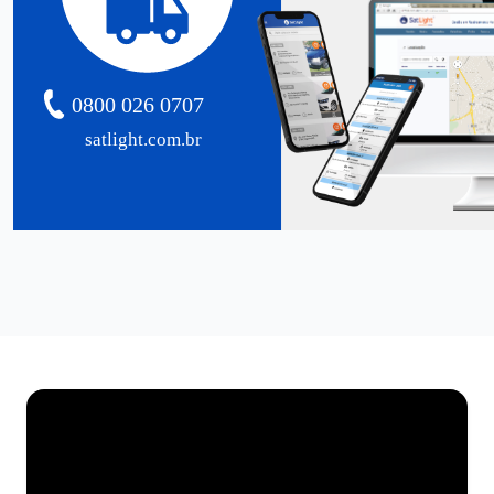
0800 026 0707
satlight.com.br