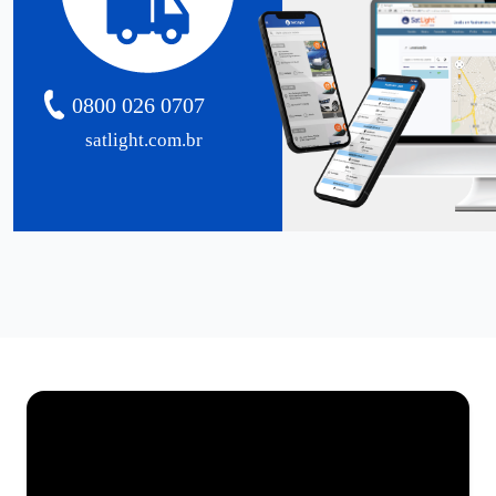
0800 026 0707
satlight.com.br