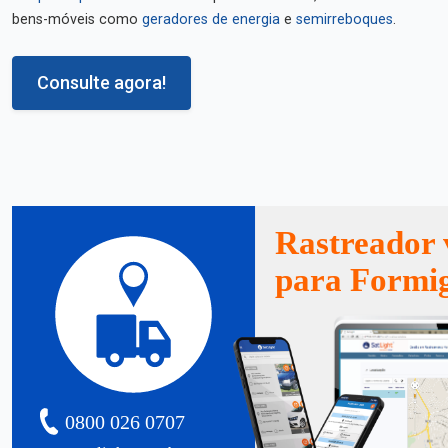
bens-móveis como
geradores de energia
e
semirreboques
.
Consulte agora!
Rastreador 
para Formi
0800 026 0707