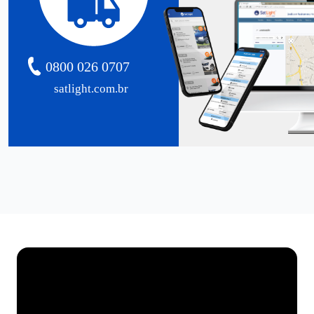
0800 026 0707
satlight.com.br