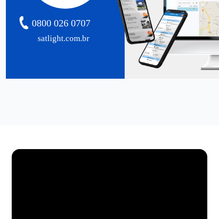
0800 026 0707
satlight.com.br