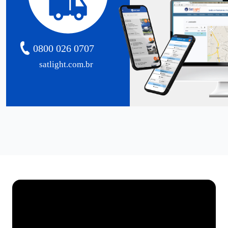
0800 026 0707
satlight.com.br