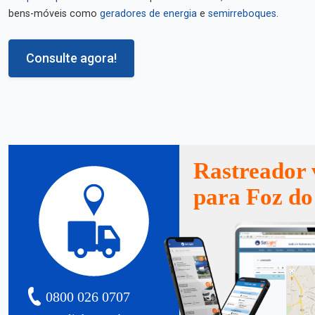
bens-móveis como
geradores de energia
e
semirreboques
.
Consulte agora!
Rastreador 
para Foz do
0800 026 0707