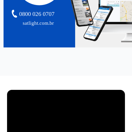
0800 026 0707
satlight.com.br