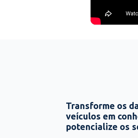
Transforme os d
veículos em con
potencialize os 