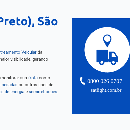
Preto), São
treamento Veicular
da
aior visibilidade, gerando
 monitorar sua
frota
como
0800 026 0707
 pesadas
ou outros tipos de
satlight.com.br
es de energia
e
semirreboques
.