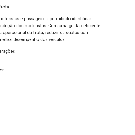
rota.
otoristas e passageiros, permitindo identificar
condução dos motoristas. Com uma gestão eficiente
ia operacional da frota, reduzir os custos com
melhor desempenho dos veículos.
lerações
or