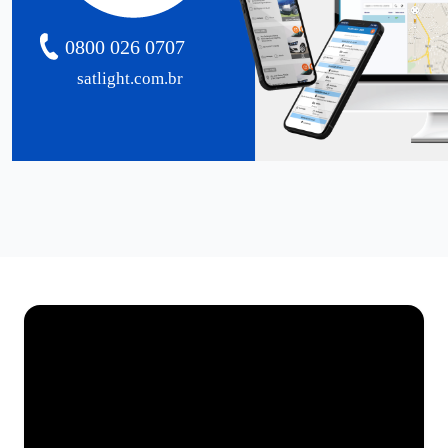
0800 026 0707
satlight.com.br