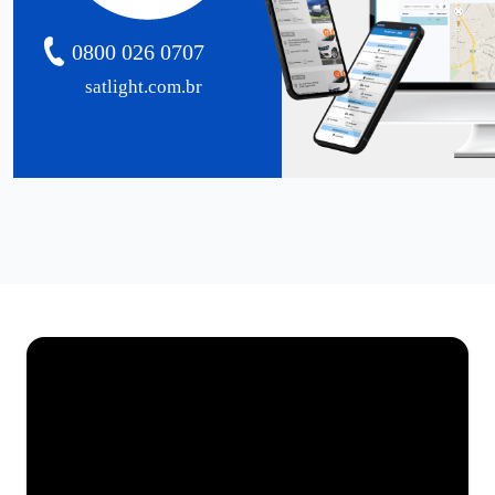
0800 026 0707
satlight.com.br