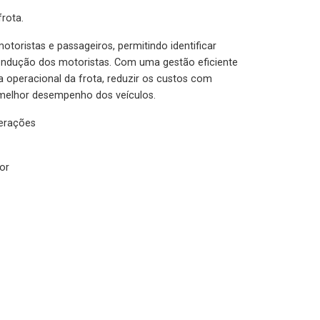
rota.
otoristas e passageiros, permitindo identificar
condução dos motoristas. Com uma gestão eficiente
ia operacional da frota, reduzir os custos com
melhor desempenho dos veículos.
lerações
or