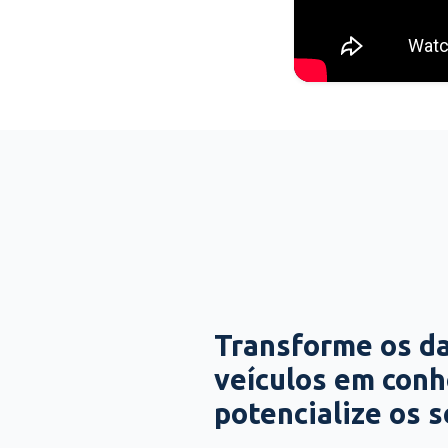
Transforme os d
veículos em con
potencialize os 