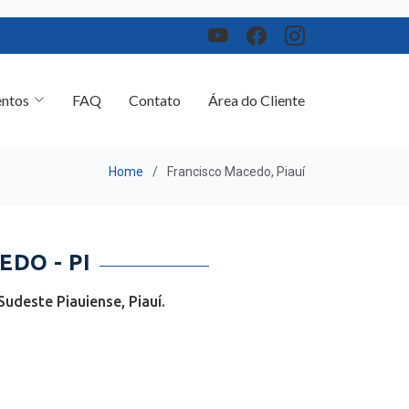
ntos
FAQ
Contato
Área do Cliente
Home
Francisco Macedo, Piauí
DO - PI
udeste Piauiense, Piauí.