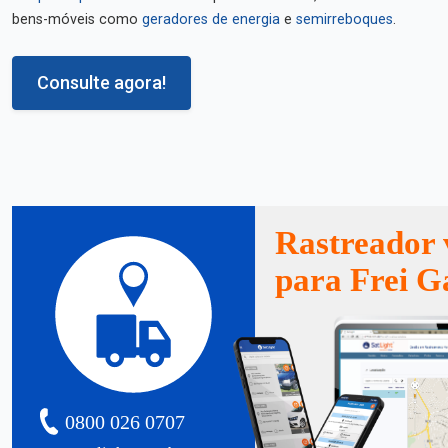
bens-móveis como
geradores de energia
e
semirreboques
.
Consulte agora!
Rastreador 
para Frei G
0800 026 0707