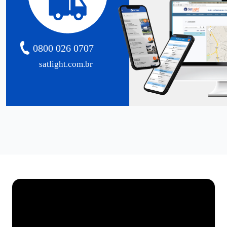
0800 026 0707
satlight.com.br