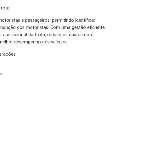
rota.
otoristas e passageiros, permitindo identificar
condução dos motoristas. Com uma gestão eficiente
ia operacional da frota, reduzir os custos com
melhor desempenho dos veículos.
lerações
or