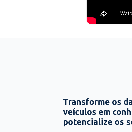
Transforme os d
veículos em con
potencialize os 