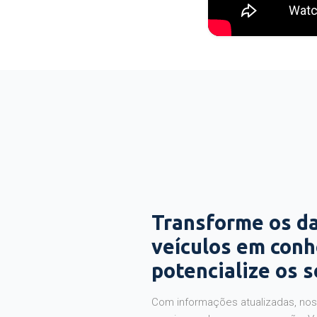
Transforme os d
veículos em con
potencialize os 
Com informações atualizadas, noss
precisas sobre a sua operação. V