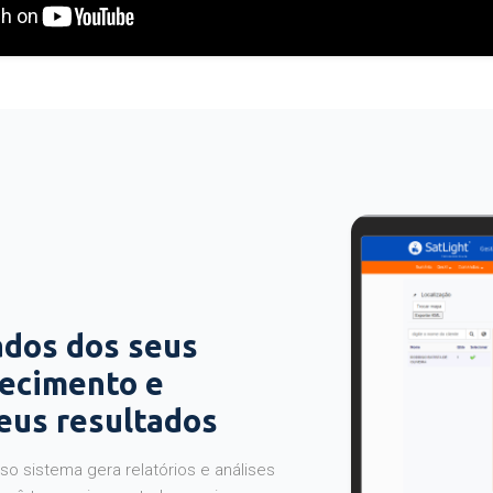
ados dos seus
hecimento e
seus resultados
o sistema gera relatórios e análises
ocê tem maior controle e mais segurança