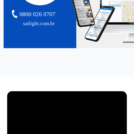
0800 026 0707
satlight.com.br