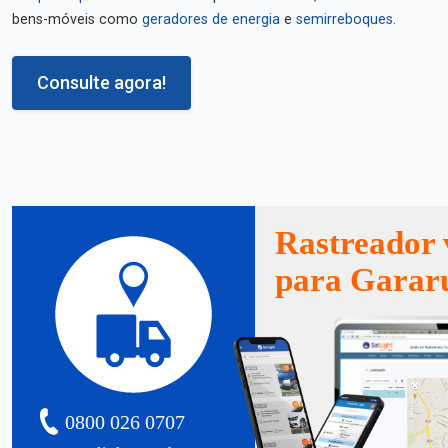
bens-móveis como
geradores de energia
e
semirreboques
.
Consulte agora!
Rastreador 
para Garar
0800 026 0707