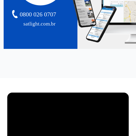
0800 026 0707
satlight.com.br