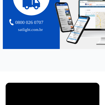
0800 026 0707
satlight.com.br