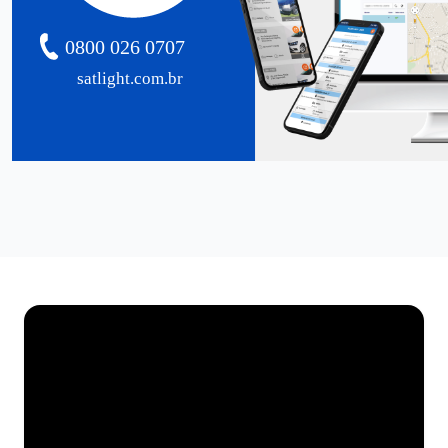
0800 026 0707
satlight.com.br