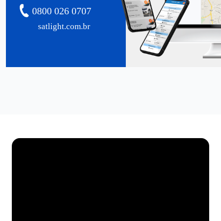
0800 026 0707
satlight.com.br