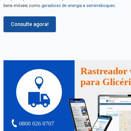
bens-móveis como
geradores de energia
e
semirreboques
.
Consulte agora!
Rastreador 
para Glicér
0800 026 0707