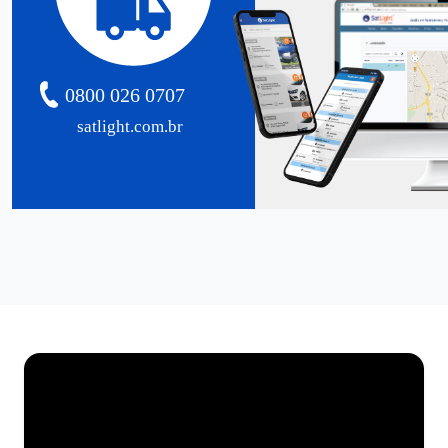
0800 026 0707
satlight.com.br