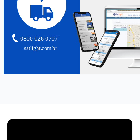
0800 026 0707
satlight.com.br