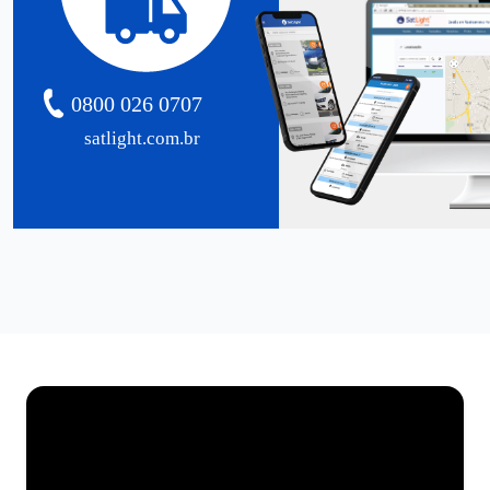
0800 026 0707
satlight.com.br