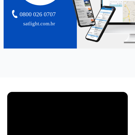
0800 026 0707
satlight.com.br