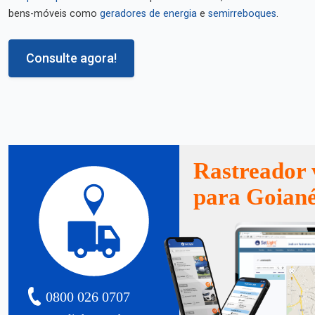
bens-móveis como
geradores de energia
e
semirreboques
.
Consulte agora!
Rastreador 
para Goiané
0800 026 0707