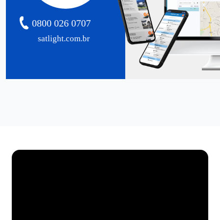
0800 026 0707
satlight.com.br