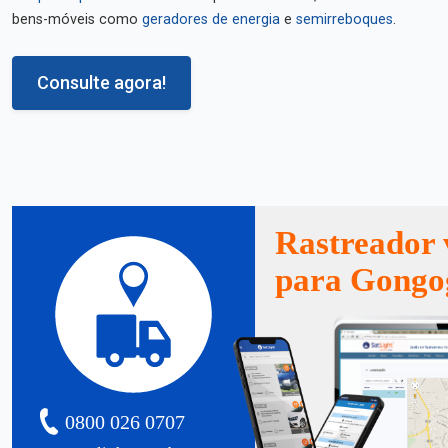
bens-móveis como
geradores de energia
e
semirreboques
.
Consulte agora!
Rastreador 
para Gongo
0800 026 0707