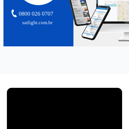
0800 026 0707
satlight.com.br