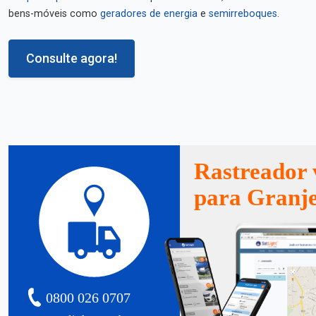
bens-móveis como
geradores de energia
e
semirreboques
.
Consulte agora!
Rastreador 
para Granje
0800 026 0707