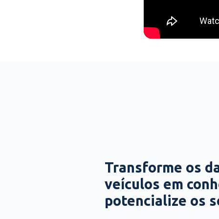
Transforme os d
veículos em con
potencialize os 