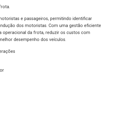
rota.
otoristas e passageiros, permitindo identificar
condução dos motoristas. Com uma gestão eficiente
ia operacional da frota, reduzir os custos com
melhor desempenho dos veículos.
lerações
or