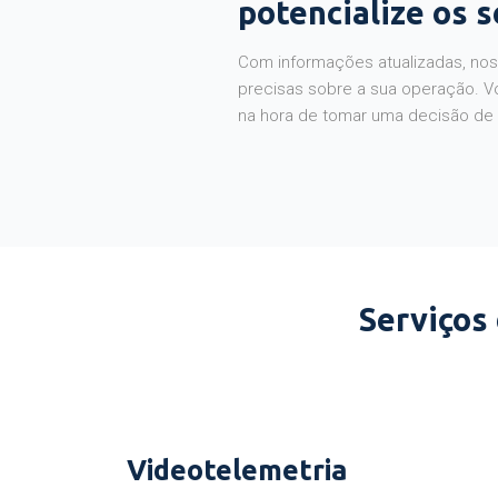
potencialize os 
Com informações atualizadas, noss
precisas sobre a sua operação. V
na hora de tomar uma decisão de
Serviços
Videotelemetria