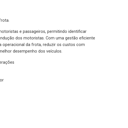
rota.
otoristas e passageiros, permitindo identificar
condução dos motoristas. Com uma gestão eficiente
ia operacional da frota, reduzir os custos com
melhor desempenho dos veículos.
lerações
or