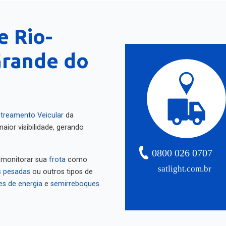
e Rio-
Grande do
treamento Veicular
da
aior visibilidade, gerando
0800 026 0707
 monitorar sua
frota
como
satlight.com.br
 pesadas
ou outros tipos de
es de energia
e
semirreboques
.