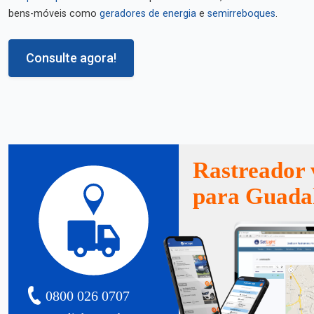
bens-móveis como
geradores de energia
e
semirreboques
.
Consulte agora!
Rastreador 
para Guada
0800 026 0707