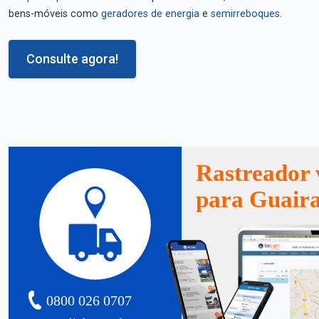
bens-móveis como
geradores de energia
e
semirreboques
.
Consulte agora!
Rastreador 
para Guair
0800 026 0707